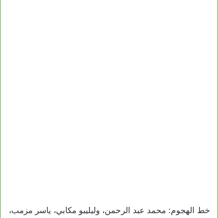
خط الهجوم: محمد عبد الرحمن، وليليبو مكابي، ياسر مزمب،