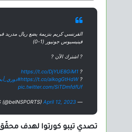
الفرنسي كريم بنزيمة يضع ريال مدريد في ا
فينيسيوس جونيور (1-0)
? اشترك الآن ?
https://t.co/DjYUE8GiM1
?
?
https://t.co/alkogGtHdW
#دوري_أبط
pic.twitter.com/SiTDmfdfUf
April 12, 2023
— beIN SPORTS (@beINSPORTS)
تصدي تيبو كورتوا لهدف محقّق 