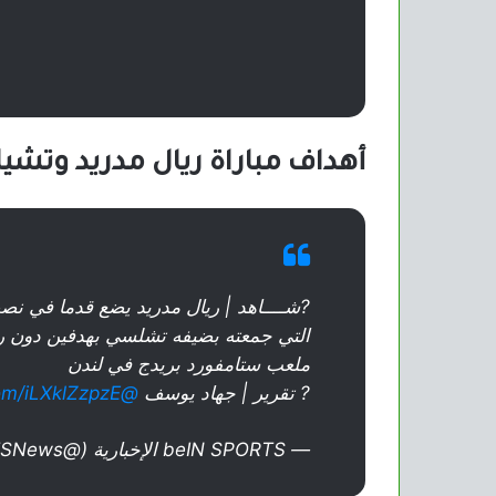
أهداف مباراة ريال مدريد وتشي
?شــــاهد | ريال مدريد يضع قدما في نص
التي جمعته بضيفه تشلسي بهدفين دون رد 
ملعب ستامفورد بريدج في لندن
?️ تقرير | جهاد يوسف
@jehad_yousif
com/iLXklZzpzE
— beIN SPORTS الإخبارية (@beINSPORTSNews)