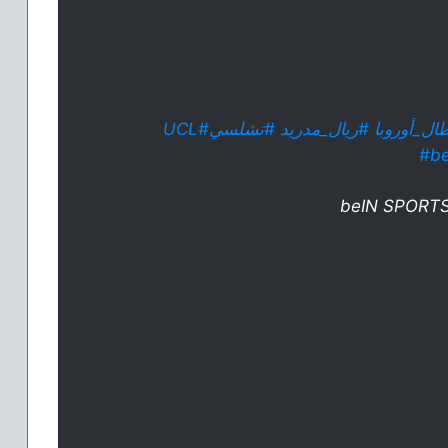
ال_أوروبا
#ريال_مدريد
#تشلسي
#UCL
#b