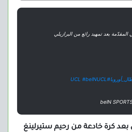
لمقدّمة بعد تمهيد رائع من البرازيلي
ال_أوروبا
#UCL
#beINUCL
بعد كرة خادعة من رحيم ستيرلينغ