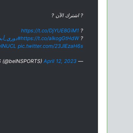
? اشترك الآن ?
https://t.co/DjYUE8GiM1
?
?
https://t.co/alkogGtHdW
#دوري_أبط
eINUCL
pic.twitter.com/23JIEzaH6s
April 12, 2023
— beIN SPORTS (@beINSPORTS)