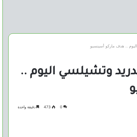
ليوم .. هدف ماركو أسينسيو
دريد وتشيلسي اليوم ..
و
0
473
دقيقة واحدة