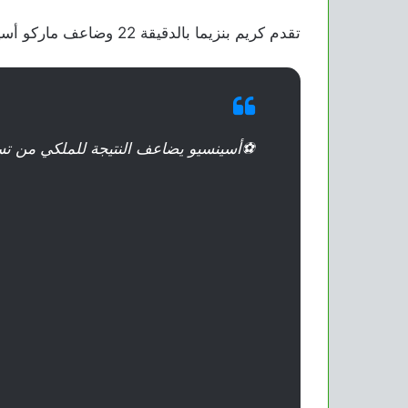
تقدم كريم بنزيما بالدقيقة 22 وضاعف ماركو أسينسيو بالدقيقة 74
⚽️أسينسيو يضاعف النتيجة للملكي من ت