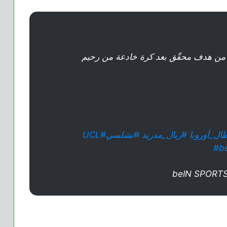
ي من هدف محقّق بعد كرة خادعة من رحيم
ال_أوروبا
#ريال_مدريد
#تشلسي
#UCL
#b