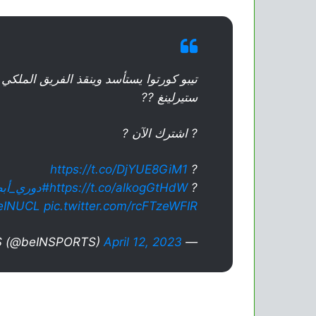
تيبو كورتوا يستأسد وينقذ الفريق الملك
ستيرلينغ ??
? اشترك الآن ?
https://t.co/DjYUE8GiM1
?
?
https://t.co/alkogGtHdW
#دوري_أبط
eINUCL
pic.twitter.com/rcFTzeWFIR
April 12, 2023
— beIN SPORTS (@beINSPORTS)