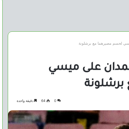
يسي لحسم مصيرهما مع برشلونة
مدان على ميسي
برشلونة
0
64
دقيقة واحدة