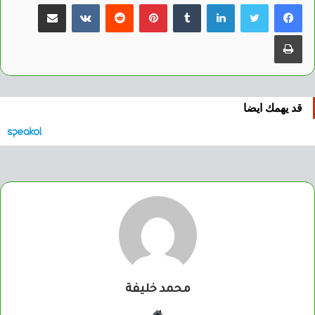
لينكدإن
بينتيريست
مشاركة عبر البريد
طباعة
قد يهمك ايضا
محمد خليفة
موقع