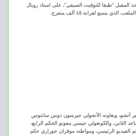
حد المقبل “طبقا للتوقيت الصيفي”، على استاد رويال
ذي يتسع لقرابة ٤٥ ألف متفرج.
بيير أتشو، ويعاونه الأنجولي جيرسون دوس سانتوس
عد الثاني، والكونغولي جيسي مفوتو الحكم الرابع،
حكم الفيديو الرئيسي، ومواطنه موقران جوراري حكم