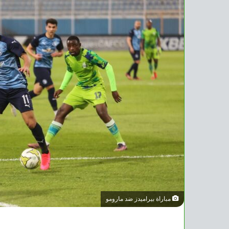
مباراة بيراميدز ضد مارومو