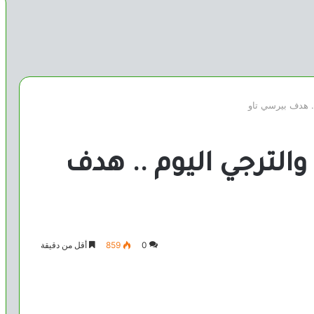
.. هدف بيرسي تاو
والترجي اليوم .. هدف
0
859
أقل من دقيقة