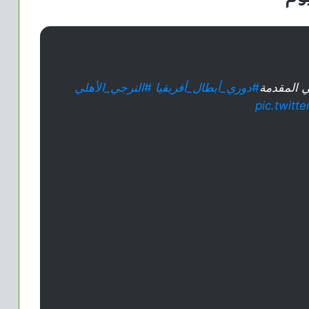
ي المقدمة
#دوري_أبطال_أفريقيا
#الترجي_الأهلي
pic.twit