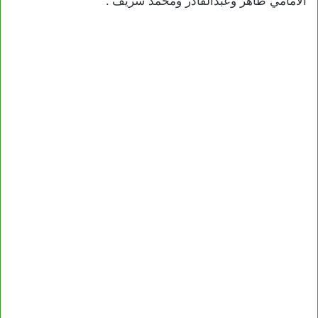
الامامي طاهر وعبدالقادر ومحمد شريف”.