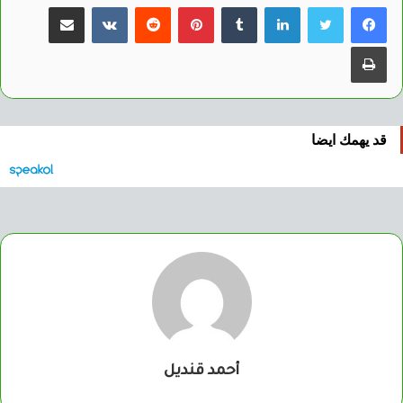
لينكدإن
بينتيريست
مشاركة عبر البريد
طباعة
قد يهمك ايضا
أحمد قنديل