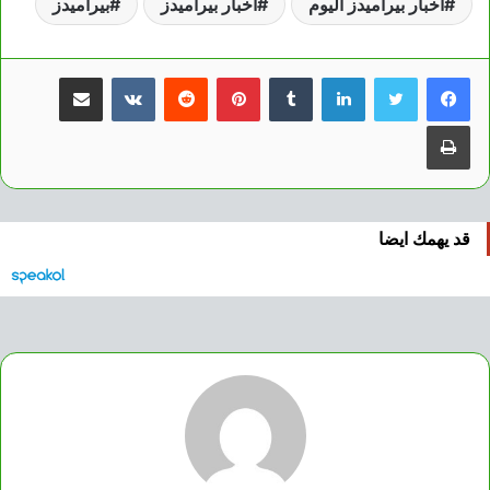
أخبار بيراميدز اليوم
اخبار بيراميدز
بيراميدز
لينكدإن
بينتيريست
مشاركة عبر البريد
طباعة
قد يهمك ايضا