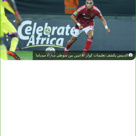
الدبيس يكشف تعليمات كولر للاعبين بين شوطي مباراة ميدياما