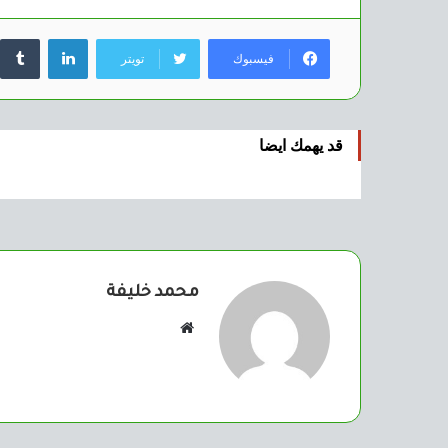
لينكدإن
فيسبوك
تويتر
قد يهمك ايضا
محمد خليفة
موقع
الويب