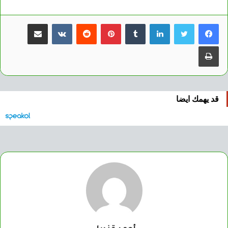
لينكدإن
بينتيريست
مشاركة عبر البريد
طباعة
قد يهمك ايضا