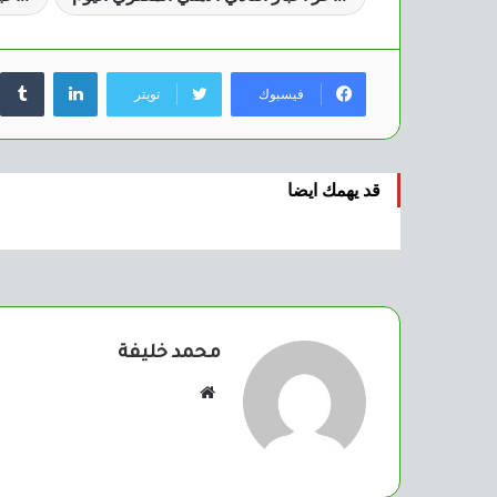
لينكدإن
فيسبوك
تويتر
قد يهمك ايضا
محمد خليفة
موقع
الويب