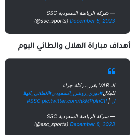
— شركة الرياضة السعودية SSC
(@ssc_sports)
December 8, 2023
أهداف مباراة الهلال والطائي اليوم
الـ VAR يقرر.. ركلة جزاء
للهلال
#دوري_روشن_السعودي
#الطائي_الهلا
ل
| ⁦
pic.twitter.com/hkMPplnCtI
#SSC
— شركة الرياضة السعودية SSC
(@ssc_sports)
December 8, 2023