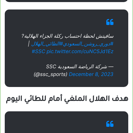
سافيتش لحظة احتساب ركلة الجزاء الهلالية?
#دوري_روشن_السعودي
#الطائي_الهلال
|
#SSC
pic.twitter.com/cuNC5Jd1Ez
— شركة الرياضة السعودية SSC
(@ssc_sports)
December 8, 2023
هدف الهلال الملغي أمام للطائي اليوم