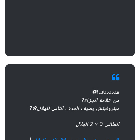
هدددددف!⚽
من علامة الجزاء?
ميتروفيتش يضيف الهدف الثاني للهلال⚽?
الطائي 0 × 2 الهلال
#دوري_روشن_السعودي
#الطائي_الهلال
|