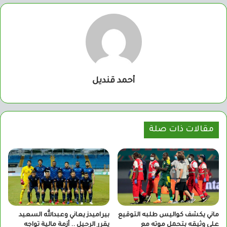
أحمد قنديل
مقالات ذات صلة
ماني يكشف كواليس طلبه التوقيع
بيراميدز يعاني وعبدالله السعيد
على وثيقه بتحمل موته مع
يقرر الرحيل .. أزمة مالية تواجه