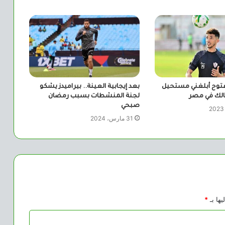
فتوح أبلغني مستحيل
بعد إيجابية العينة.. بيراميدز يشكو
مالك في مصر
لجنة المنشطات بسبب رمضان
صبحي
31 مارس، 2024
يها بـ
*