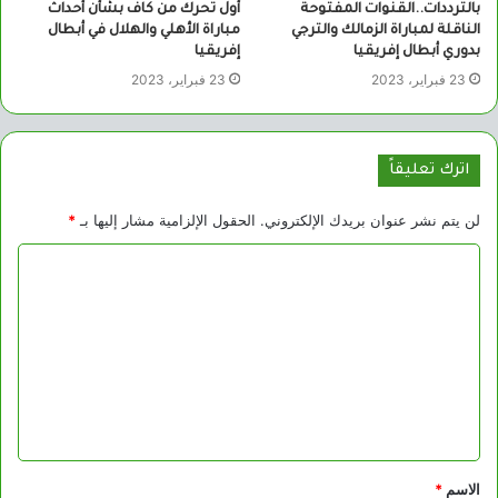
بالترددات..القنوات المفتوحة
أول تحرك من كاف بشأن أحداث
الناقلة لمباراة الزمالك والترجي
مباراة الأهلي والهلال في أبطال
بدوري أبطال إفريقيا
إفريقيا
23 فبراير، 2023
23 فبراير، 2023
اترك تعليقاً
لن يتم نشر عنوان بريدك الإلكتروني.
الحقول الإلزامية مشار إليها بـ
*
ا
ل
ت
ع
ل
ي
ق
الاسم
*
*