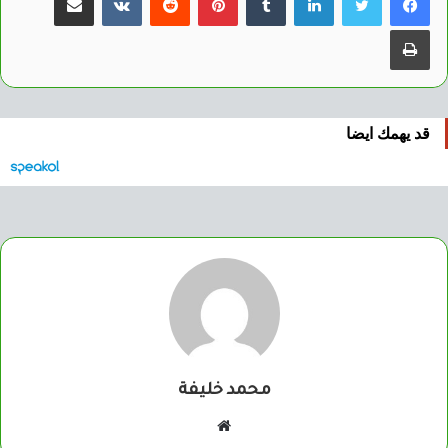
طباعة
قد يهمك ايضا
محمد خليفة
موقع