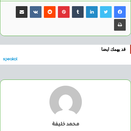
لينكدإن
بينتيريست
مشاركة عبر البريد
طباعة
قد يهمك ايضا
محمد خليفة