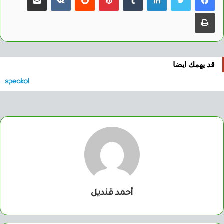
طباعة
قد يهمك ايضا
أحمد قنديل