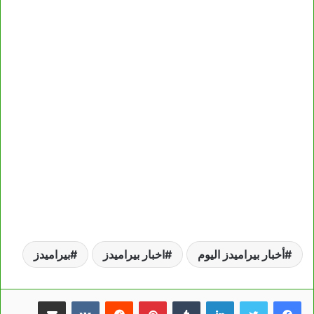
أخبار بيراميدز اليوم
اخبار بيراميدز
بيراميدز
لينكدإن
بينتيريست
مشاركة عبر البريد