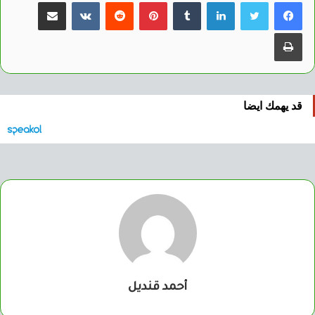
لينكدإن
بينتيريست
مشاركة عبر البريد
طباعة
قد يهمك ايضا
أحمد قنديل