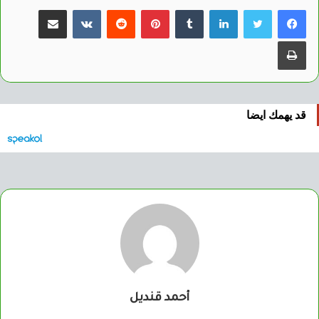
لينكدإن
بينتيريست
مشاركة عبر البريد
طباعة
قد يهمك ايضا
أحمد قنديل