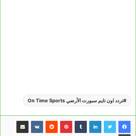
تردد اون تايم سبورت الأرضي On Time Sports
لينكدإن
بينتيريست
مشاركة عبر البريد
طباعة