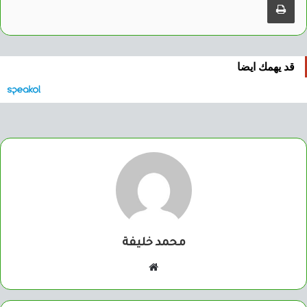
قد يهمك ايضا
محمد خليفة
موقع
الويب