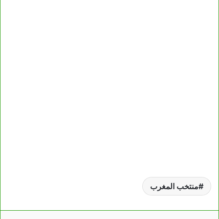
منتخب المغرب
لينكدإن
بينتيريست
مشاركة عبر البريد