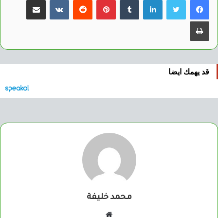
طباعة
قد يهمك ايضا
محمد خليفة
موقع