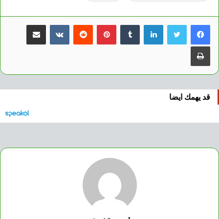
لينكدإن
بينتيريست
مشاركة عبر البريد
طباعة
قد يهمك ايضا