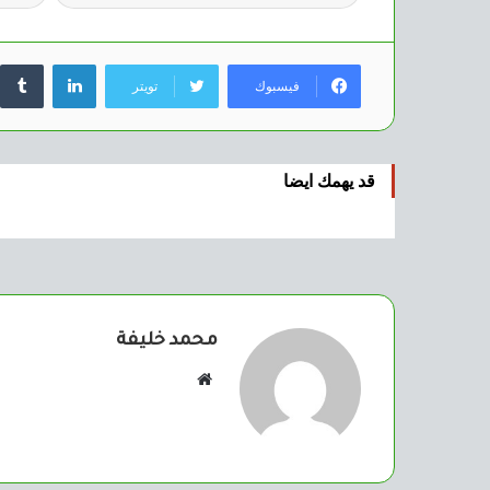
لينكدإن
فيسبوك
تويتر
قد يهمك ايضا
محمد خليفة
موقع
الويب