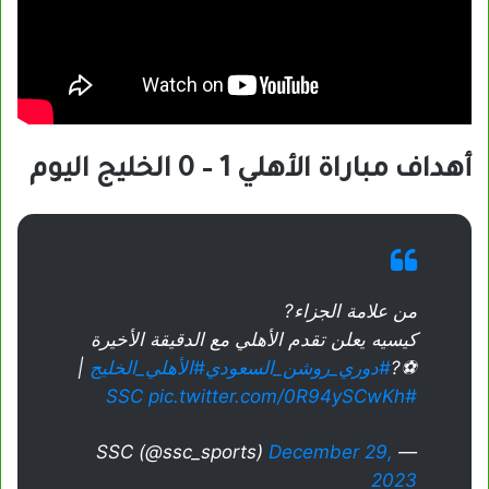
أهداف مباراة الأهلي 1 – 0 الخليج اليوم
من علامة الجزاء?
كيسيه يعلن تقدم الأهلي مع الدقيقة الأخيرة
⚽️?
#دوري_روشن_السعودي
#الأهلي_الخليج
|
pic.twitter.com/0R94ySCwKh
#SSC
December 29,
— SSC (@ssc_sports)
2023