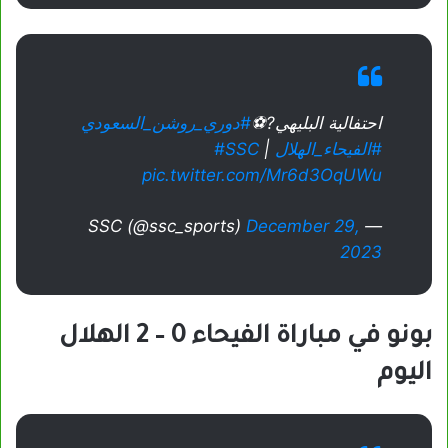
احتفالية البليهي?⚽️
#دوري_روشن_السعودي
#الفيحاء_الهلال
| ⁦
#SSC
pic.twitter.com/Mr6d3OqUWu
December 29,
— SSC (@ssc_sports)
2023
بونو في مباراة الفيحاء 0 – 2 الهلال
اليوم