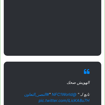
الهويش ضحك
تابع لـ "
@NFC1World
"
#النصر_التعاون
pic.twitter.com/iLicKA8u7H