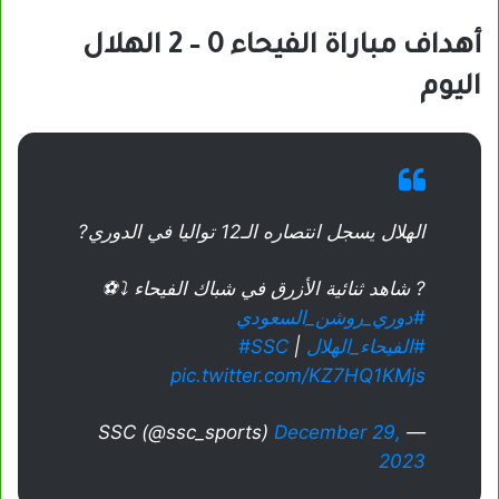
أهداف مباراة الفيحاء 0 – 2 الهلال
اليوم
الهلال يسجل انتصاره الـ12 تواليا في الدوري?
? شاهد ثنائية الأزرق في شباك الفيحاء ⤵️⚽️
#دوري_روشن_السعودي
#الفيحاء_الهلال
| ⁦
#SSC
pic.twitter.com/KZ7HQ1KMjs
December 29,
— SSC (@ssc_sports)
2023