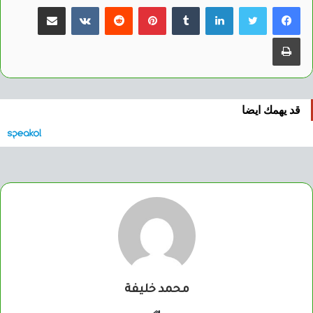
لينكدإن
بينتيريست
مشاركة عبر البريد
طباعة
قد يهمك ايضا
محمد خليفة