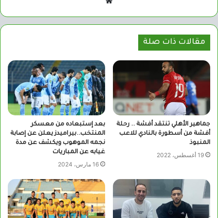
موقع
الويب
مقالات ذات صلة
جماهير الأهلي تنتقد أفشة .. رحلة
بعد إستبعاده من معسكر
أفشة من أسطورة بالنادي للاعب
المنتخب..بيراميدز يعلن عن إصابة
المنبوذ
نجمه الموهوب ويكشف عن مدة
غيابه عن المباريات
19 أغسطس، 2022
16 مارس، 2024