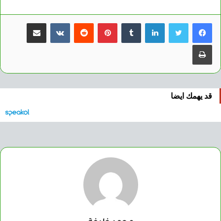
لينكدإن
بينتيريست
مشاركة عبر البريد
طباعة
قد يهمك ايضا