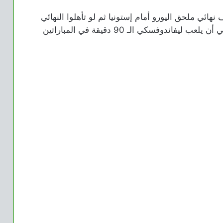
ائي ملحق اليورو أمام إستونيا ثم لو تأهلوا النهائي
سيكون أمام فنلندا أو ويلز، ومن المتوقع والطبيعي أن يلعب ليفاندوفسكي الـ 90 دقيقة في المباراتين