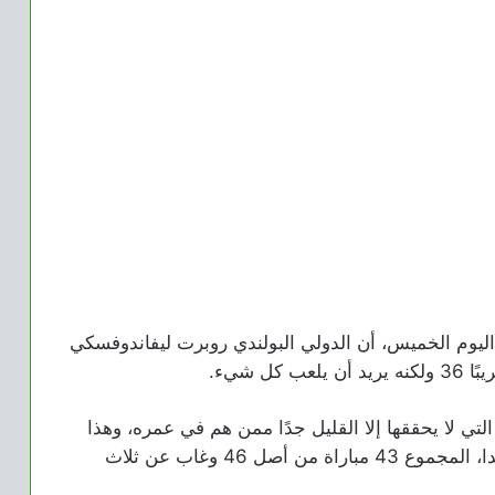
ليوم الخميس، أن الدولي البولندي روبرت ليفاندوفسكي
لتي لا يحققها إلا القليل جدًا ممن هم في عمره، وهذا
الموسم لعب 39 مباراة مع برشلونة و 4 مع بولندا، المجموع 43 مباراة من أصل 46 وغاب عن ثلاث