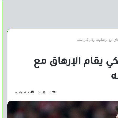
اق مع برشلونة رغم كبر سنه
 يقام الإرهاق مع
ه
0
53
دقيقة واحدة