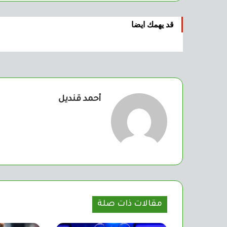
قد يهمك ايضا
أحمد قنديل
مقالات ذات صلة