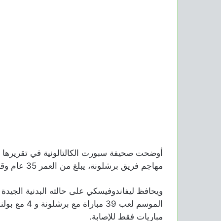
أوضحت صحيفة سبورت الكالتالونية في تقريرها ا
مهاجم فريق برشلونة، يبلغ من العمر 35 عام وقريبًا 36 ولكنه يريد أن يلعب كل شيء.
ويحافظ ليفاندوفيسكي على حالته البدنية الجيدة ا
مباريات فقط للإصابة.