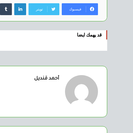
لينكدإن
فيسبوك
تويتر
قد يهمك ايضا
أحمد قنديل