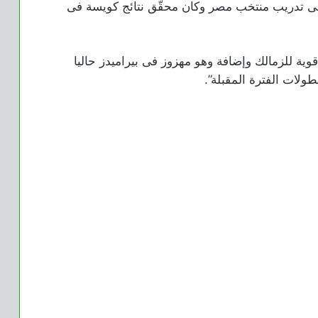
ء فى تدريب منتخب مصر وكان محقّق نتائج كويسة فى
ية للزمالك وإضافة وهو مهزوز فى بيراميدز حاليا