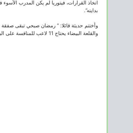
اتخاذ القرارات، فيتوريا لم يكن المدرب الأسو
بدايته”.
وأختتم حديثة قائلا: ” رمضان صبحي تبقى صفقة قو
والقلعة البيضاء يحتاج 11 لاعب للمنافسة على البطولات الفترة المقبلة”.