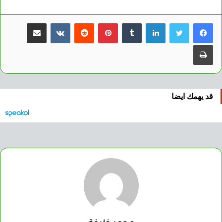
لينكدإن
بينتيريست
مشاركة عبر البريد
طباعة
قد يهمك ايضا