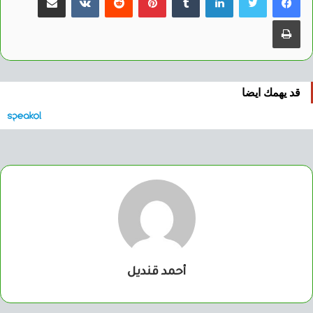
طباعة
قد يهمك ايضا
أحمد قنديل