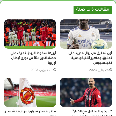
مقالات ذات صلة
أول تعليق من ريال مدريد على
أبرزها سقوط الريدز..تعرف علي
تعليق جماهير أتلتيكو دمية
حصاد الدور الـ16 في دوري أبطال
لفينسيوس
أوروبا
26 يناير، 2023
23 فبراير، 2023
“لا يجيد التعامل مع الكبار”..
قطر تتصدر سباق شراء مانشستر