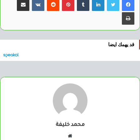
طباعة
قد يهمك ايضا
محمد خليفة
موقع