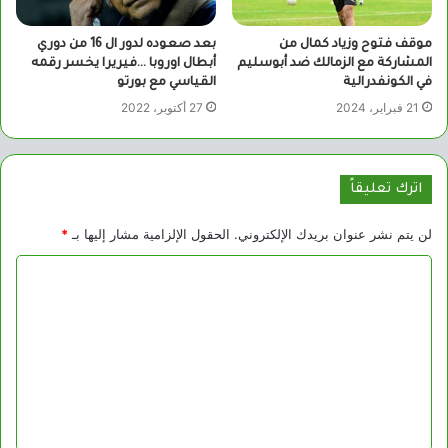
موقف فتوح وزياد كمال من
بعد صعوده لدور ال 16 من دوري
المشاركة مع الزمالك ضد أبوسليم
أبطال اوروبا …فيريرا يخسر رقمه
في الكونفدرالية
القياسي مع بورتو
21 فبراير، 2024
27 أكتوبر، 2022
اترك تعليقاً
لن يتم نشر عنوان بريدك الإلكتروني.
الحقول الإلزامية مشار إليها بـ
*
ا
ل
ت
ع
ل
ي