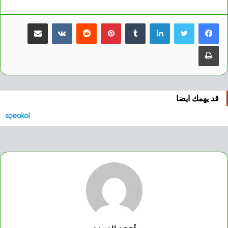
لينكدإن
بينتيريست
مشاركة عبر البريد
طباعة
قد يهمك ايضا