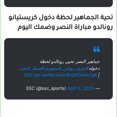
تحية الجماهير لحظة دخول كريستيانو
رونالدو مباراة النصر وضمك اليوم
جماهير النصر تحيي رونالدو لحظة
دخوله
#دوري_روشن_السعودي
#ضمك_النصر
pic.twitter.com/8nQYOcwv1g
#SSC
|
April 5, 2024
— SSC (@ssc_sports)