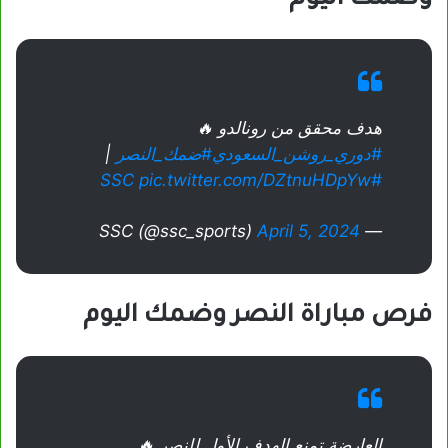
وضمك اليوم
هدف محقق من رونالدو 🔥
#دوري_روشن_السعودي
#ضمك_النصر
|
pic.twitter.com/DZtnuHDpYw
#SSC
April 5, 2024
— SSC (@ssc_sports)
فرص مباراة النصر وضمك اليوم
العارضة تمنع الهدف الأول للنصر 🔥