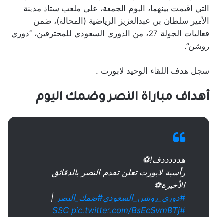
التي اقيمت بينهما، اليوم الجمعة، على ملعب ستاد مدينة
الأمير سلطان بن عبدالعزيز الرياضية (المحالة)، ضمن
فعاليات الجولة 27، من الدوري السعودي للمحترفين، “دوري
روشن”.
سجل هدف اللقاء الوحيد لابورت .
أهداف مباراة النصر وضمك اليوم
هدددددف!⚽
رأسية لابورت تعلن تقدم النصر بالدقائق
الأخيرة⚽️
#دوري_روشن_السعودي
#ضمك_النصر
|
pic.twitter.com/BsEcSvmBTj
#SSC