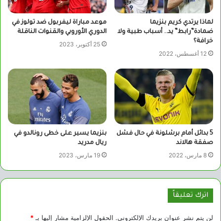
لماذا يرتدي كريم بنزيما
موعد مباراة ليفربول ضد تولوز في
ضمادة”رابط” يد.. أسباب طبية ولا
الدوري الأوروبي والقنوات الناقلة
خرافة؟
25 أكتوبر، 2023
12 أغسطس، 2022
5 بدائل أمام برشلونة في حال فشل
بنزيما يسير على خطى رونالدو في
صفقة هالاند
ريال مدريد
8 مارس، 2022
19 مارس، 2023
اترك تعليقاً
لن يتم نشر عنوان بريدك الإلكتروني.
الحقول الإلزامية مشار إليها بـ
*