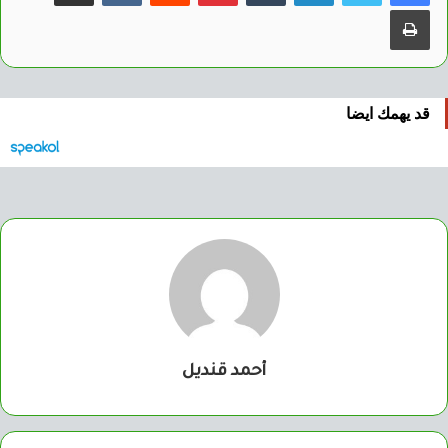
طباعة
قد يهمك ايضا
أحمد قنديل