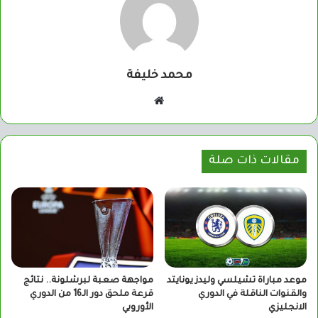
محمد خليفة
موقع
الويب
مقالات ذات صلة
موعد مباراة تشيلسي وليدز يونايتد
مواجهة صعبة لبرشلونة.. نتائج
والقنوات الناقلة في الدوري
قرعة ملحق دور الـ16 من الدوري
الانجليزي
الأوروبي