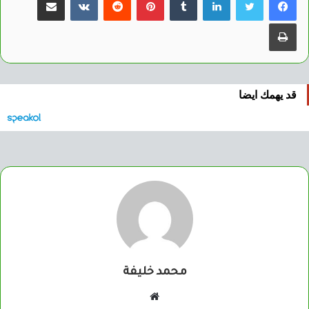
طباعة
قد يهمك ايضا
محمد خليفة
موقع