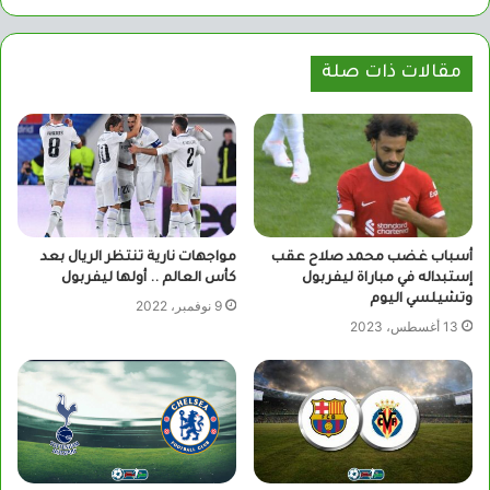
الويب
مقالات ذات صلة
أسباب غضب محمد صلاح عقب
مواجهات نارية تنتظر الريال بعد
إستبداله في مباراة ليفربول
كأس العالم .. أولها ليفربول
وتشيلسي اليوم
9 نوفمبر، 2022
13 أغسطس، 2023