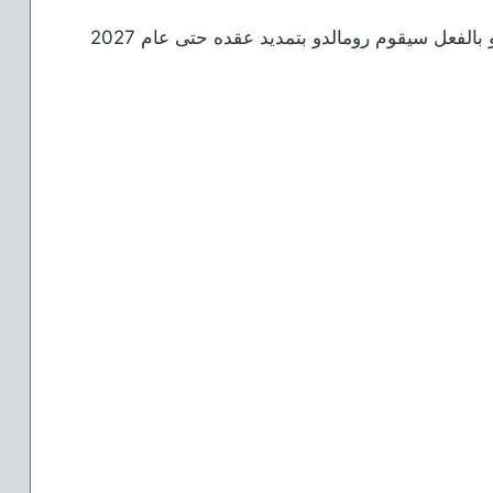
واختتم سعود تصريحه قائلا: “إذا تمت صفقة هيرو بالفعل سيقوم رومالدو بتمديد عقده حتى عام 2027