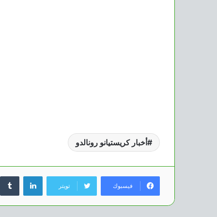
أخبار كريستيانو رونالدو
لينكدإن
فيسبوك
تويتر