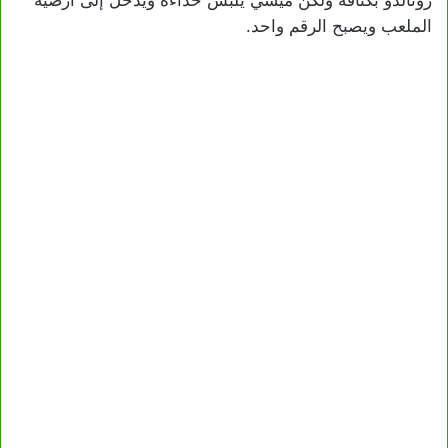
رونالدو بكثافه ولكن ميسي يلبس حذاءه ويدخل إلى أرضية
الملعب ويصبح الرقم واحد.