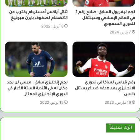
نجم ليفربول السابق: صلاح رقم 1
ثنائي أياكس أمستردام يقترب من
في العالم الإسلامي وسينتقل
الأنضمام لصفوف بايرن ميونيخ
للدوري السعودي
8 أبريل، 2022
7 يناير، 2024
رقم قياسي لساكا في الدوري
نجم إنجليزي سابق : ميسي لن يجد
الانجليزي بعد هدفه ضد كريستال
مكان له في الأندية الستة الكبار في
بالاس
الدوري الإنجليزي الممتاز
19 مارس، 2023
15 يوليو، 2022
اترك تعليقاً