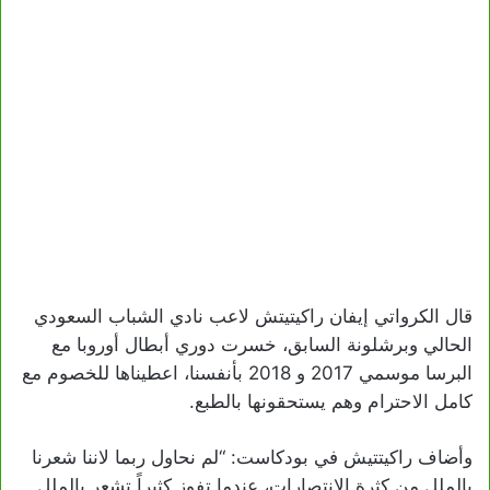
قال الكرواتي إيفان راكيتيتش لاعب نادي الشباب السعودي
الحالي وبرشلونة السابق، خسرت دوري أبطال أوروبا مع
البرسا موسمي 2017 و 2018 بأنفسنا، اعطيناها للخصوم مع
كامل الاحترام وهم يستحقونها بالطبع.
وأضاف راكيتتيش في بودكاست: “لم نحاول ربما لاننا شعرنا
بالملل من كثرة الانتصارات، عندما تفوز كثيراً تشعر بالملل