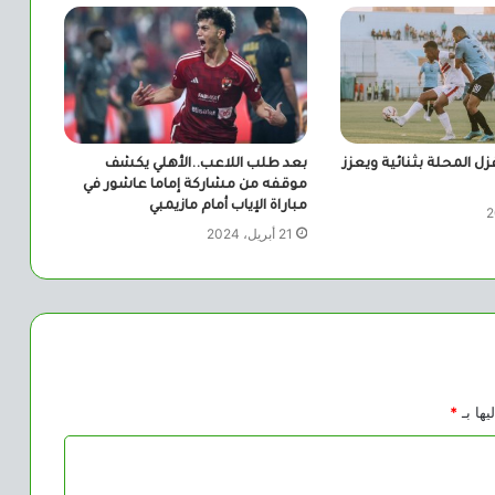
زل المحلة بثنائية ويعزز
بعد طلب اللاعب..الأهلي يكشف
موقفه من مشاركة إماما عاشور في
مباراة الإياب أمام مازيمبي
21 أبريل، 2024
يها بـ
*