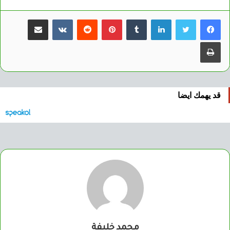
لينكدإن
بينتيريست
مشاركة عبر البريد
طباعة
قد يهمك ايضا
محمد خليفة