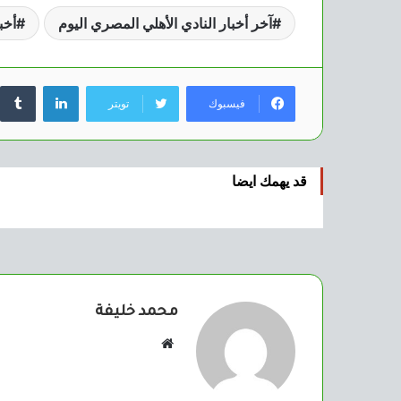
آخر أخبار النادي الأهلي المصري اليوم
أخب
لينكدإن
فيسبوك
تويتر
قد يهمك ايضا
محمد خليفة
موقع
الويب