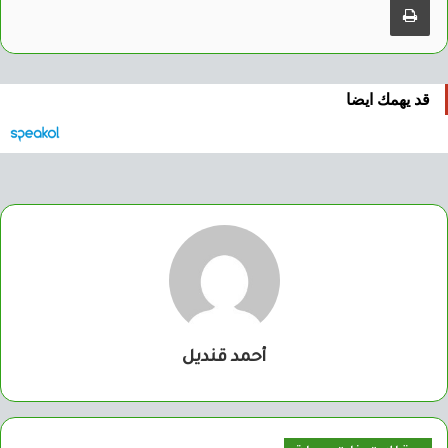
قد يهمك ايضا
أحمد قنديل