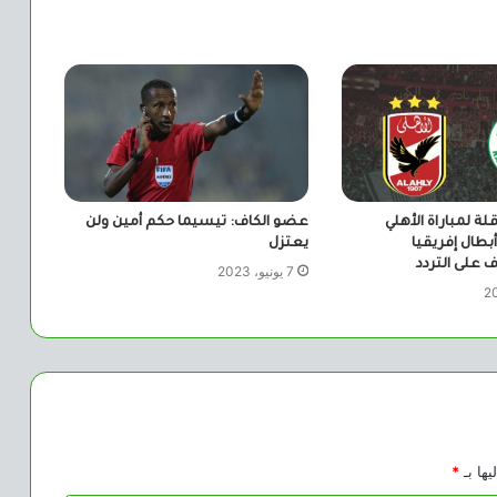
لة لمباراة الأهلي
عضو الكاف: تيسيما حكم أمين ولن
أبطال إفريقيا
يعتزل
 على التردد
7 يونيو، 2023
يها بـ
*