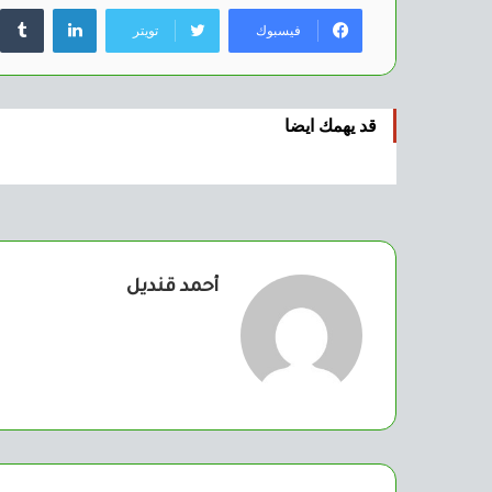
لينكدإن
فيسبوك
تويتر
قد يهمك ايضا
أحمد قنديل