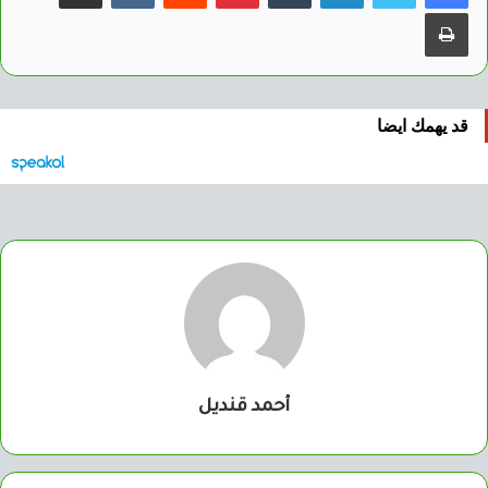
طباعة
قد يهمك ايضا
أحمد قنديل