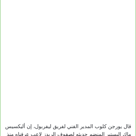
قال يورجن كلوب المدير الفني لفريق ليفربول، إن أليكسيس
ماك اليستير المنضم حديثه لصفوف الريدز لاعب عرفناه منذ