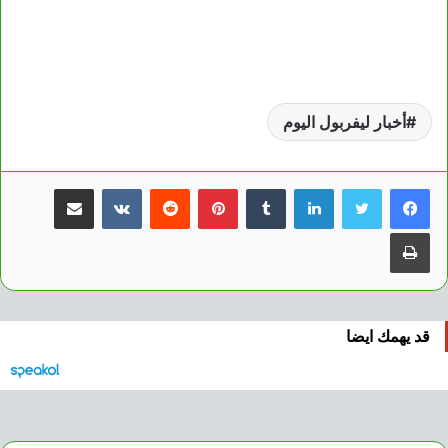
أخبار ليفربول اليوم
لينكدإن
بينتيريست
مشاركة عبر البريد
طباعة
قد يهمك ايضا