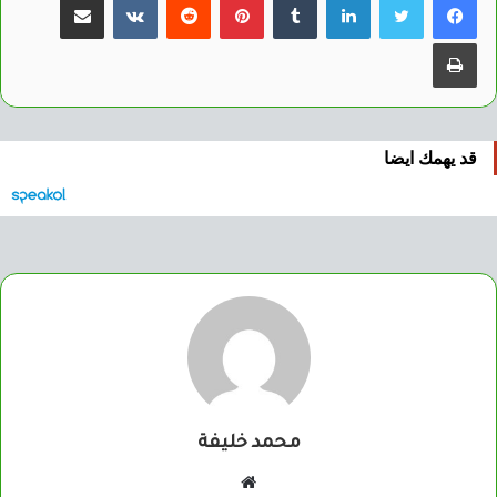
طباعة
قد يهمك ايضا
محمد خليفة
موقع