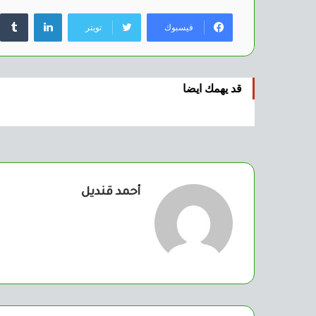
لينكدإن
فيسبوك
تويتر
قد يهمك ايضا
أحمد قنديل