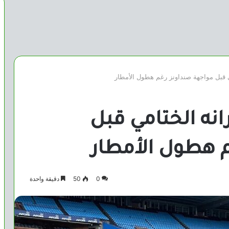
ي قبل مواجهة صنداونز رغم هطول الأمطار
نه الختامي قبل
 هطول الأمطار
0
50
دقيقة واحدة